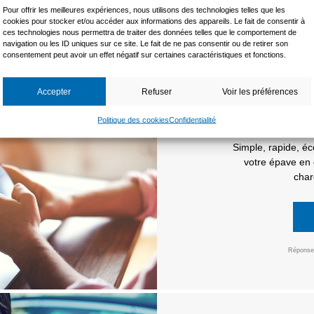
Pour offrir les meilleures expériences, nous utilisons des technologies telles que les
cookies pour stocker et/ou accéder aux informations des appareils. Le fait de consentir à
ces technologies nous permettra de traiter des données telles que le comportement de
COMMENT ÇA MARCHE
navigation ou les ID uniques sur ce site. Le fait de ne pas consentir ou de retirer son
consentement peut avoir un effet négatif sur certaines caractéristiques et fonctions.
Accepter
Refuser
Voir les préférences
Politique des cookies
Confidentialité
Simple, rapide, é
votre épave en 
char
Réponse 