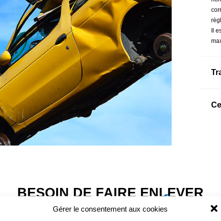
cor
règ
Il 
max
Tr
Ce
BESOIN DE FAIRE ENLEVER
UNE VOITURE ÉPAV
Gérer le consentement aux cookies