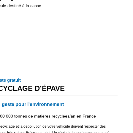
ule destiné à la casse.
ste gratuit
CYCLAGE D’ÉPAVE
 geste pour l'environnement
500 000 tonnes de matières recyclées/an en France
recyclage et la dépollution de votre véhicule doivent respecter des
mes très strictes fixées par la loi. Un véhicule hors d’usage non traité